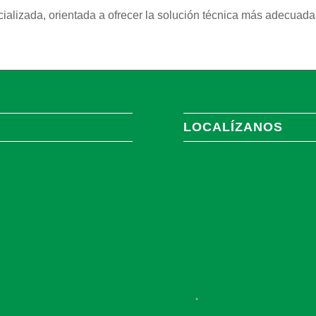
ializada, orientada a ofrecer la solución técnica más adecuada 
LOCALÍZANOS
.