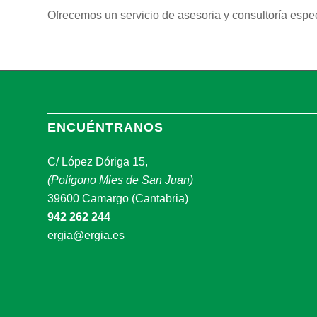
Ofrecemos un servicio de asesoria y consultoría espec
ENCUÉNTRANOS
C/ López Dóriga 15,
(Polígono Mies de San Juan)
39600 Camargo (Cantabria)
942 262 244
ergia@ergia.es